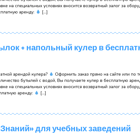
5 бутылок + настольный куле
руб.
оду с бесплатной арендой кулера?
Оформить заказ прям
лённое количество бутылей с водой, Вы получаете куле
При доставке на специальных условиях вносится возвра
улер в бесплатную аренду:
[…]
8 бутылок + напольный кулер