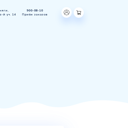
ЛО, д. Вартемяги,
900-08-10
Массив произ-й уч. 14
Приём заказов
КЦИИ