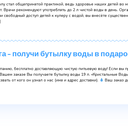
руб.
оду с бесплатной арендой кулера?
Оформить заказ прям
лённое количество бутылей с водой, Вы получаете куле
При доставке на специальных условиях вносится возвра
улер в бесплатную аренду:
[…]
Ключ Знаний» для учебных з
воды в школу стал общепринятой практикой, ведь здоровь
ду они пьют. Врачи рекомендуют употреблять до 2 л чист
 заведении свободный доступ детей к кулеру с водой, 
бности, […]