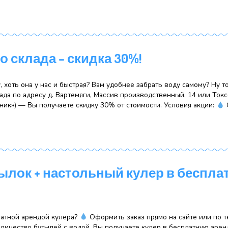
!
бутылки и получи скидку 50% на следующий заказ 4 бутыл
лиенты !!!
При единовременном заказе 4 бутыло
!!! Уточнить все детали акции и оформления ак
ел […]
оз со склада – скидка 30%!
ь доставку, хоть она у нас и быстрая? Вам удобнее забрат
ашего склада по адресу д. Вартемяги, Массив производств
лый Садовник») — Вы получаете скидку 30% от стоимости