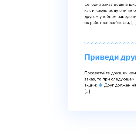
за 1920 
Как заказать в
Заказав опреде
менеджера);
+ напольный к
Акция «
Сегодня заказ 
как и какую во
другом учебном
их работоспосо