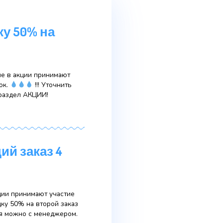
аешь скидку 50% на
 бутылок !!! Внимание в акции принимают
ой заказ из 4 бутылок.
!!! Уточнить
еджером. Перейти в раздел АКЦИИ!
на следующий заказ 4