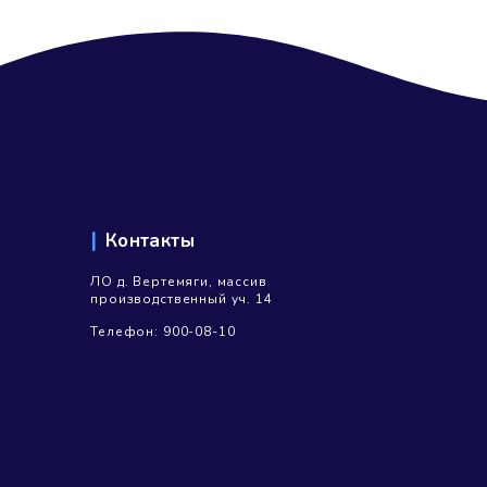
 друга – получи бутылку воды
узьям компанию, бесплатно доставляющую чистую питьев
следующем Вашем заказе Вы получаете бутылку воды 19 л
олжен назвать от кого он узнал о нас (имя и адрес доста