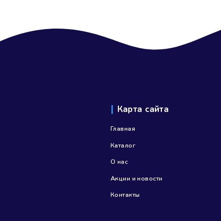
Приведи
Посоветуйте др
заказ, то при 
акции:
Друг д
[…]