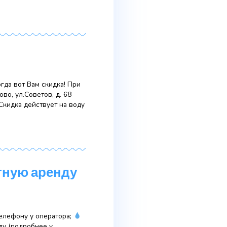
ок !!! Внимание в акции принимают участие
к Вы получите скидку 50% на второй заказ
ционного предложения можно с менеджером.
ь воду самому? Ну тогда вот Вам скидка! При
енный, 14 или Токсово, ул.Советов, д. 68
. Условия акции:
Скидка действует на воду