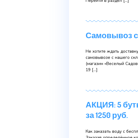
бутылок
Акция: Купи 4 
только новые к
из 4 бутылок.
Перейти в разд
Самовыв
Не хотите ждат
самовывозе с н
(магазин «Весе
19 […]